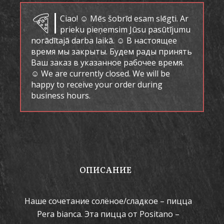
Ciao! ☺ Mēs šobrīd esam slēgti. Ar
prieku pieņemsim Jūsu pasūtījumu
norādītajā darba laikā. ☺ В настоящее
время мы закрыты. Будем рады принять
Ваш заказ в указанное рабочее время.
☺ We are currently closed. We will be
happy to receive your order during
business hours.
ОПИСАНИЕ
Наше сочетание солёное/сладкое – пицца
Pera bianca. Эта пицца от Positano –