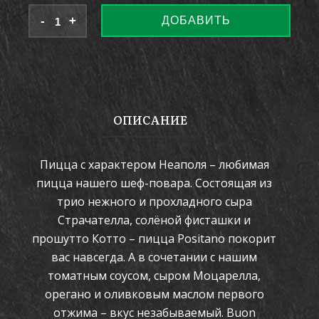
ДОБАВИТЬ
ОПИСАНИЕ
Пицца с характером Неаполя – любимая
пицца нашего шеф-повара. Состоящая из
трио нежного и прохладного сыра
Страчателла, солёной фисташки и
прошутто Котто – пицца Positano покорит
вас навсегда. А в сочетании с нашим
томатным соусом, сыром Моцарелла,
орегано и оливковым маслом первого
отжима – вкус незабываемый. Buon