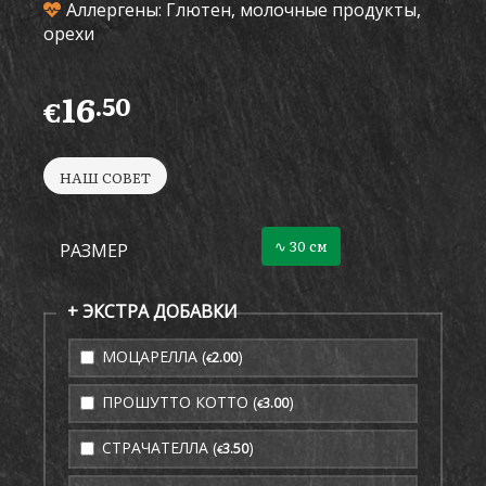
Аллергены: Глютен, молочные продукты,
орехи
16
.50
€
НАШ СОВЕТ
∿ 30 см
РАЗМЕР
+ ЭКСТРА ДОБАВКИ
МОЦАРЕЛЛА (
)
2
.00
€
ПРОШУТТО КОТТО (
)
3
.00
€
СТРАЧАТЕЛЛА (
)
3
.50
€