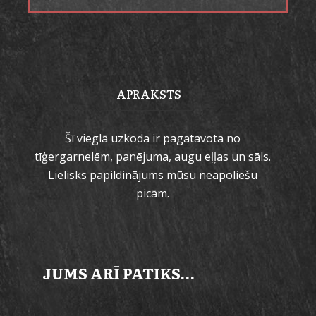
APRAKSTS
Šī vieglā uzkoda ir pagatavota no
tīģergarnelēm, panējuma, augu eļļas un sāls.
Lielisks papildinājums mūsu neapoliešu
picām.
JUMS ARĪ PATIKS…