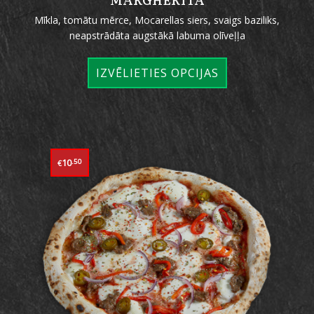
Mīkla, tomātu mērce, Mocarellas siers, svaigs baziliks,
neapstrādāta augstākā labuma olīveļļa
IZVĒLIETIES OPCIJAS
10
.50
€