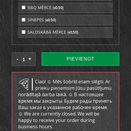
BBQ MĒRCE (
)
0
.50
€
SINEPES (
)
0
.50
€
SALDSKĀBĀ MĒRCE (
)
0
.50
€
PIEVIENOT
Ciao! ☺ Mēs šobrīd esam slēgti. Ar
prieku pieņemsim Jūsu pasūtījumu
norādītajā darba laikā. ☺ В настоящее
время мы закрыты. Будем рады принять
Ваш заказ в указанное рабочее время.
☺ We are currently closed. We will be
happy to receive your order during
business hours.