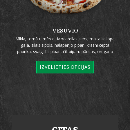
VESUVIO
Mīkla, tomātu mērce, Mocarellas siers, malta liellopa
gaļa, zilais sīpols, halapenjo pipari, krāsnī cepta
paprika, svaigi čili pipari, čili piparu pārslas, oregano
IZVĒLIETIES OPCIJAS
CITAS