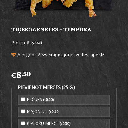
TĪĢERGARNELES – TEMPURA
Porcija: 8 gabali
Alergēni: Vēžveidīgie, jūras veltes, lipeklis
8
.50
€
PIEVIENOT MĒRCES (25 G.)
KEČUPS (
)
0
.50
€
MAJONĒZE (
)
0
.50
€
ĶIPLOKU MĒRCE (
)
0
.50
€