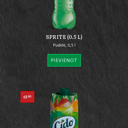
SPRITE (0.5 L)
Pudele, 0,5 l
PIEVIENOT
3
.90
€