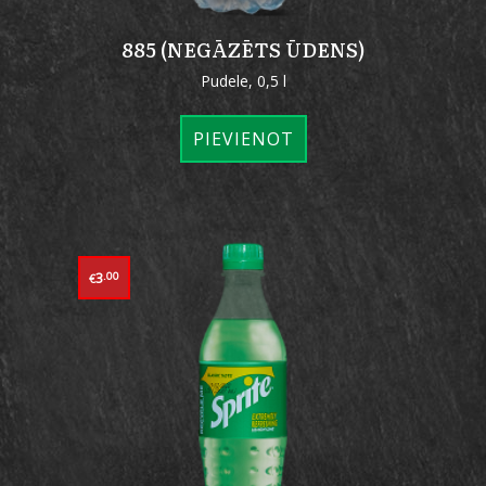
885 (NEGĀZĒTS ŪDENS)
Pudele, 0,5 l
PIEVIENOT
3
.00
€