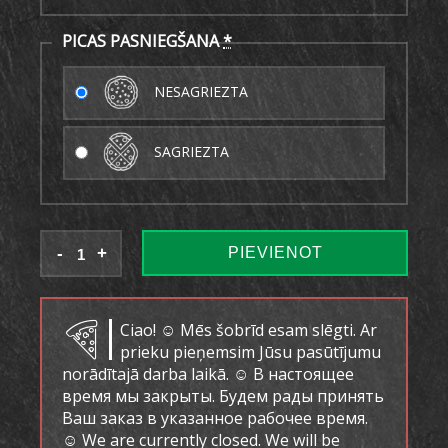
PICAS PASNIEGŠANA
*
NESAGRIEZTA
SAGRIEZTA
PIEVIENOT
Ciao! ☺ Mēs šobrīd esam slēgti. Ar
prieku pieņemsim Jūsu pasūtījumu
norādītajā darba laikā. ☺ В настоящее
время мы закрыты. Будем рады принять
Ваш заказ в указанное рабочее время.
☺ We are currently closed. We will be