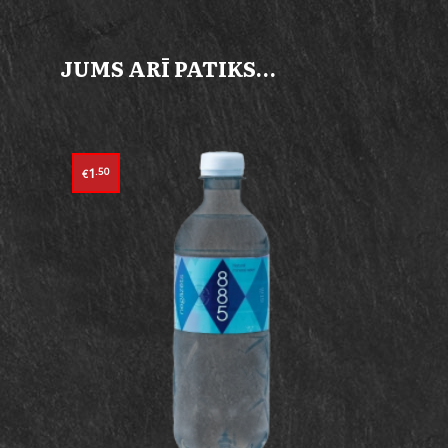
JUMS ARĪ PATIKS…
1
.50
€