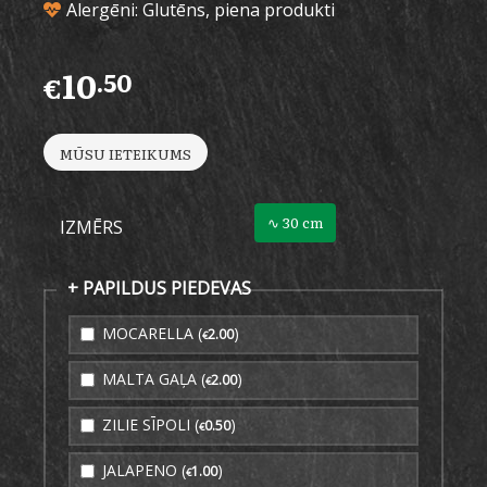
Alergēni: Glutēns, piena produkti
10
.50
€
MŪSU IETEIKUMS
∿ 30 cm
IZMĒRS
+ PAPILDUS PIEDEVAS
MOCARELLA (
)
2
.00
€
MALTA GAĻA (
)
2
.00
€
ZILIE SĪPOLI (
)
0
.50
€
JALAPENO (
)
1
.00
€