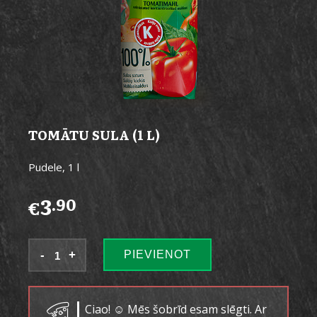
TOMĀTU SULA (1 L)
Pudele, 1 l
3
.90
€
PIEVIENOT
Ciao! ☺ Mēs šobrīd esam slēgti. Ar