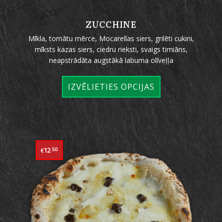
ZUCCHINE
Mīkla, tomātu mērce, Mocarellas siers, grilēti cukini,
mīksts kazas siers, ciedru rieksti, svaigs timiāns,
neapstrādāta augstākā labuma olīveļļa
IZVĒLIETIES OPCIJAS
12
.50
€