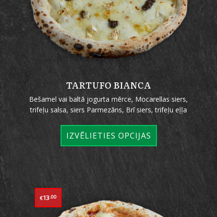
TARTUFO BIANCA
Bešamel vai baltā jogurta mērce, Mocarellas siers,
trifeļu salsa, siers Parmezāns, Brī siers, trifeļu eļļa
IZVĒLIETIES OPCIJAS
13
.00
€