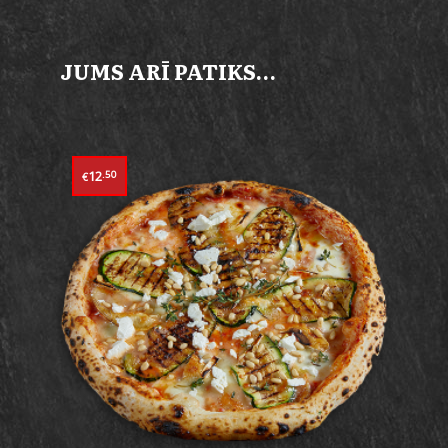
JUMS ARĪ PATIKS…
12
.50
€