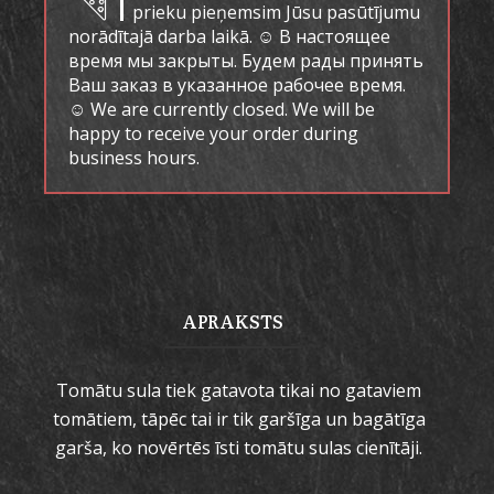
prieku pieņemsim Jūsu pasūtījumu
norādītajā darba laikā. ☺ В настоящее
время мы закрыты. Будем рады принять
Ваш заказ в указанное рабочее время.
☺ We are currently closed. We will be
happy to receive your order during
business hours.
APRAKSTS
Tomātu sula tiek gatavota tikai no gataviem
tomātiem, tāpēc tai ir tik garšīga un bagātīga
garša, ko novērtēs īsti tomātu sulas cienītāji.